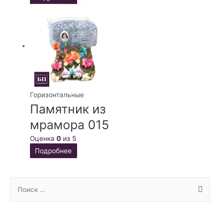
Горизонтальные
Памятник из
мрамора 015
Оценка
0
из 5
Подробнее
S
e
a