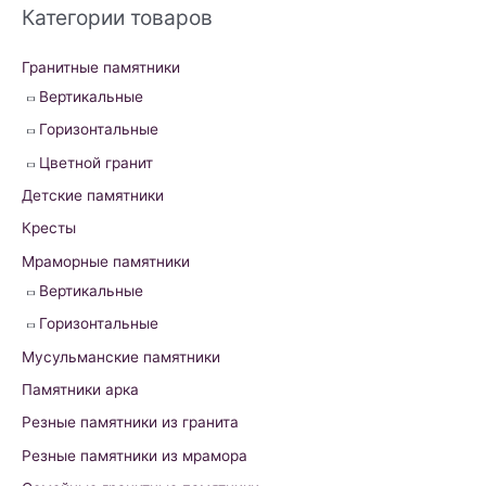
r
Категории товаров
c
h
Гранитные памятники
f
Вертикальные
o
Горизонтальные
r
Цветной гранит
:
Детские памятники
Кресты
Мраморные памятники
Вертикальные
Горизонтальные
Мусульманские памятники
Памятники арка
Резные памятники из гранита
Резные памятники из мрамора