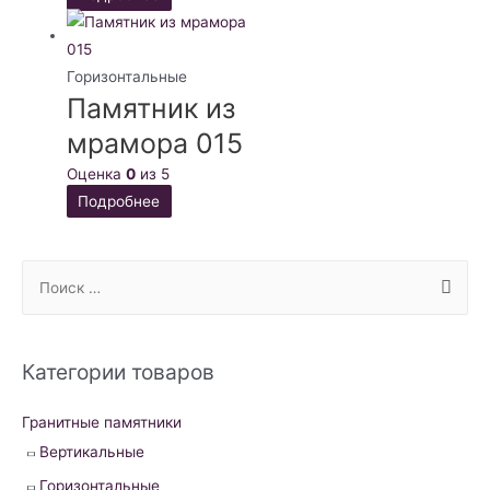
Горизонтальные
Памятник из
мрамора 015
Оценка
0
из 5
Подробнее
S
e
a
r
Категории товаров
c
h
Гранитные памятники
f
Вертикальные
o
Горизонтальные