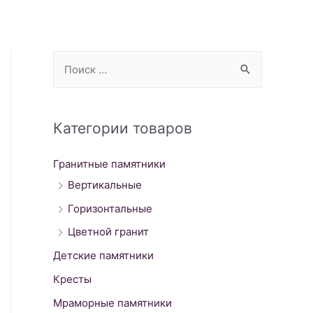
S
e
a
r
Категории товаров
c
Гранитные памятники
h
Вертикальные
f
o
Горизонтальные
r
Цветной гранит
:
Детские памятники
Кресты
Мраморные памятники