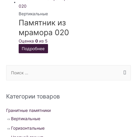
Вертикальные
Памятник из
мрамора 020
Оценка
0
из 5
Подробнее
S
e
a
r
Категории товаров
c
h
Гранитные памятники
f
Вертикальные
o
Горизонтальные
r