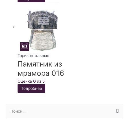
Горизонтальные
Памятник из
мрамора 016
Оценка
0
из 5
Подробнее
S
e
a