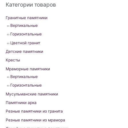
r
Категории товаров
c
h
Гранитные памятники
f
Вертикальные
o
Горизонтальные
r
Цветной гранит
:
Детские памятники
Кресты
Мраморные памятники
Вертикальные
Горизонтальные
Мусульманские памятники
Памятники арка
Резные памятники из гранита
Резные памятники из мрамора