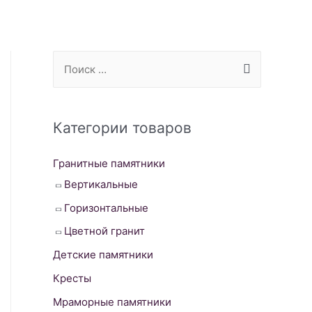
S
e
a
r
Категории товаров
c
Гранитные памятники
h
Вертикальные
f
o
Горизонтальные
r
Цветной гранит
:
Детские памятники
Кресты
Мраморные памятники