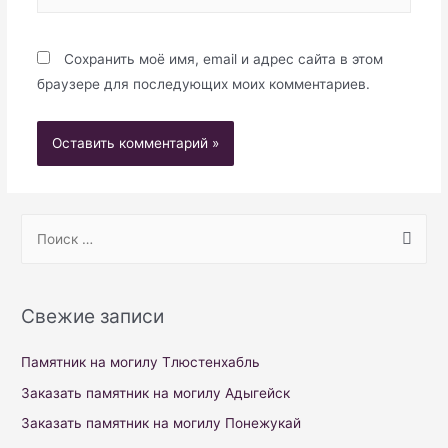
Сохранить моё имя, email и адрес сайта в этом
браузере для последующих моих комментариев.
S
e
a
r
Свежие записи
c
h
Памятник на могилу Тлюстенхабль
f
Заказать памятник на могилу Адыгейск
o
Заказать памятник на могилу Понежукай
r