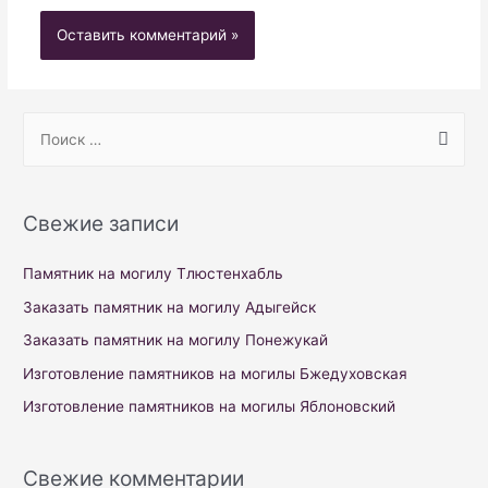
S
e
a
r
Свежие записи
c
h
Памятник на могилу Тлюстенхабль
f
Заказать памятник на могилу Адыгейск
o
Заказать памятник на могилу Понежукай
r
Изготовление памятников на могилы Бжедуховская
:
Изготовление памятников на могилы Яблоновский
Свежие комментарии