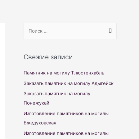
S
e
a
r
Свежие записи
c
Памятник на могилу Тлюстенхабль
h
f
Заказать памятник на могилу Адыгейск
o
Заказать памятник на могилу
r
Понежукай
:
Изготовление памятников на могилы
Бжедуховская
Изготовление памятников на могилы