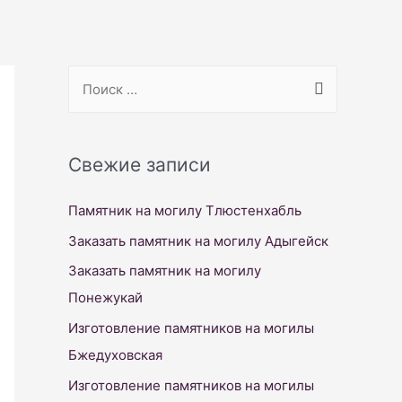
S
e
a
r
Свежие записи
c
Памятник на могилу Тлюстенхабль
h
f
Заказать памятник на могилу Адыгейск
o
Заказать памятник на могилу
r
Понежукай
:
Изготовление памятников на могилы
Бжедуховская
Изготовление памятников на могилы