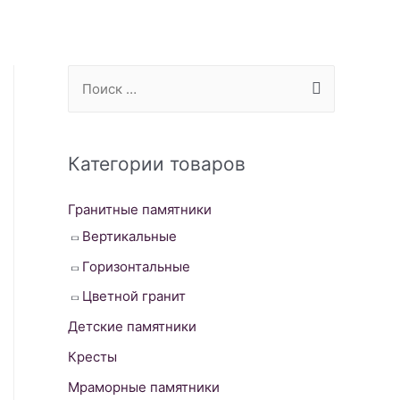
S
e
a
r
Категории товаров
c
Гранитные памятники
h
Вертикальные
f
o
Горизонтальные
r
Цветной гранит
:
Детские памятники
Кресты
Мраморные памятники