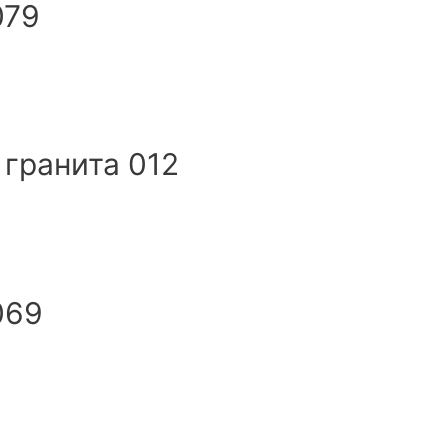
079
 гранита 012
069