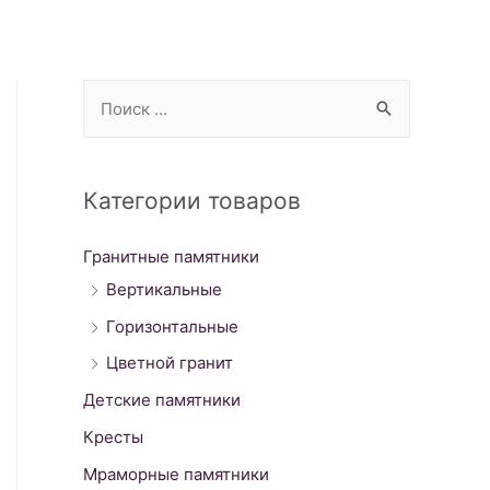
S
e
a
r
Категории товаров
c
Гранитные памятники
h
Вертикальные
f
o
Горизонтальные
r
Цветной гранит
:
Детские памятники
Кресты
Мраморные памятники