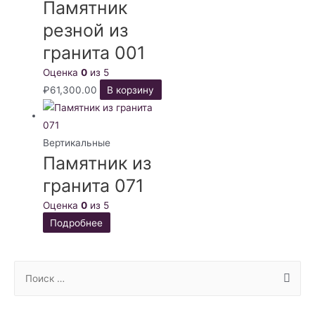
Памятник
резной из
гранита 001
Оценка
0
из 5
₽
61,300.00
В корзину
Вертикальные
Памятник из
гранита 071
Оценка
0
из 5
Подробнее
S
e
a