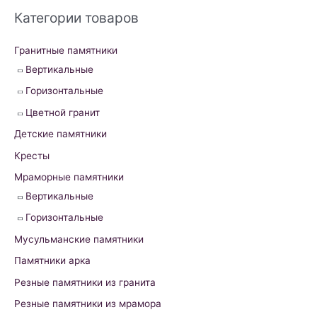
r
Категории товаров
c
h
Гранитные памятники
f
Вертикальные
o
Горизонтальные
r
Цветной гранит
:
Детские памятники
Кресты
Мраморные памятники
Вертикальные
Горизонтальные
Мусульманские памятники
Памятники арка
Резные памятники из гранита
Резные памятники из мрамора