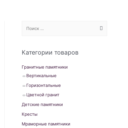
S
e
a
r
Категории товаров
c
Гранитные памятники
h
Вертикальные
f
o
Горизонтальные
r
Цветной гранит
:
Детские памятники
Кресты
Мраморные памятники