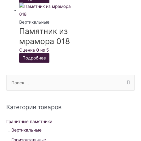
Вертикальные
Памятник из
мрамора 018
Оценка
0
из 5
Подробнее
S
e
a
r
Категории товаров
c
h
Гранитные памятники
f
Вертикальные
o
Горизонтальные