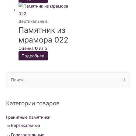
Вертикальные
Памятник из
мрамора 022
Оценка
0
из 5
Подробнее
S
e
a
r
Категории товаров
c
h
Гранитные памятники
f
Вертикальные
o
Горизонтальные