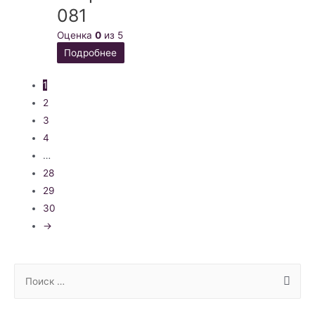
081
Оценка
0
из 5
Подробнее
1
2
3
4
…
28
29
30
→
S
e
a