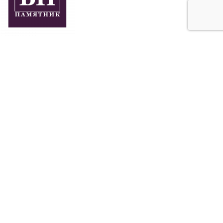
+7 (918) 924-65-87
+7 (918) 274-71-54
Краснодарский край
Адыгея
+7 (918) 924-65-87
+7 (918) 274-71-54
ИЗГОТОВЛЕНИЕ ПАМЯТНИКОВ В
КРАСНОДАРСКОМ КРАЕ И
РЕСПУБЛИКЕ АДЫГЕЯ
сайт разработан SEO-студией
Ирины Самделовой