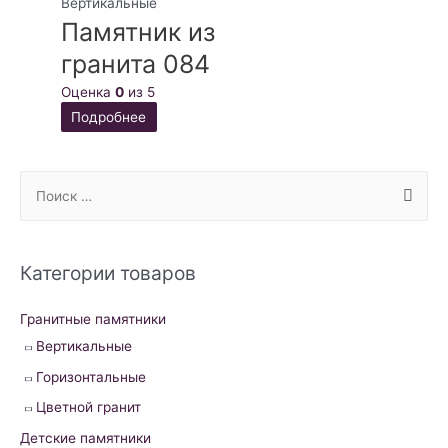
Вертикальные
Памятник из
гранита 084
Оценка
0
из 5
Подробнее
S
e
a
r
Категории товаров
c
h
Гранитные памятники
f
Вертикальные
o
Горизонтальные
r
Цветной гранит
:
Детские памятники